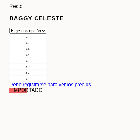
Recto
BAGGY CELESTE
40
42
44
46
48
50
52
54
Debe registrarse para ver los precios
IMPORTADO