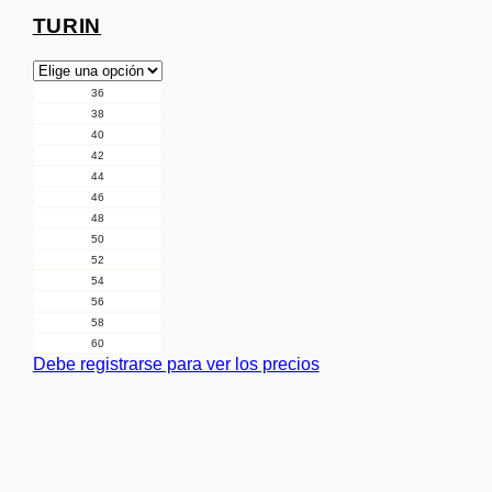
TURIN
36
38
40
42
44
46
48
50
52
54
56
58
60
Debe registrarse para ver los precios