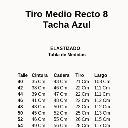
Tiro Medio Recto 8
Tacha Azul
ELASTIZADO
Tabla de Medidas
Talle
Cintura
Cadera
Tiro
Largo
40
35 Cm
43 Cm
21 Cm
108 Cm
42
38 Cm
46 Cm
22 Cm
111 Cm
44
39 Cm
47 Cm
22 Cm
111 Cm
46
41 Cm
48 Cm
22 Cm
112 Cm
48
43 Cm
50 Cm
23 Cm
112 Cm
50
45 Cm
52 Cm
25 Cm
113 Cm
52
46 Cm
55 Cm
26 Cm
115 Cm
54
49 Cm
56 Cm
28 Cm
117 Cm