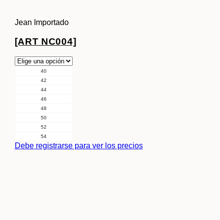
Jean Importado
[ART NC004]
40
42
44
46
48
50
52
54
Debe registrarse para ver los precios