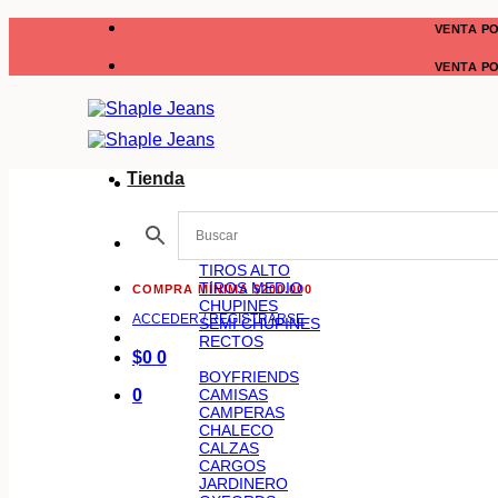
Saltar
VENTA P
al
contenido
VENTA P
Tienda
TIROS ALTO
TIROS MEDIO
COMPRA MÍNIMA $200.000
CHUPINES
ACCEDER / REGISTRARSE
SEMI CHUPINES
RECTOS
$
0
0
BOYFRIENDS
CAMISAS
0
CAMPERAS
CHALECO
CALZAS
CARGOS
JARDINERO