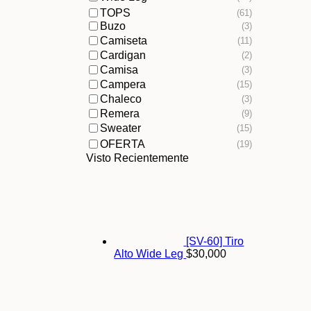
TOPS
(61)
Buzo
(3)
Camiseta
(11)
Cardigan
(2)
Camisa
(3)
Campera
(15)
Chaleco
(3)
Remera
(9)
Sweater
(15)
OFERTA
(19)
Visto Recientemente
[SV-60] Tiro
Alto Wide Leg
$
30,000