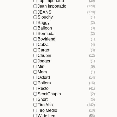
Top Importado
(39)
Jean Importado
(129)
JEANS
(178)
Slouchy
(1)
Baggy
(2)
Balloon
(3)
Bermuda
(2)
Boyfriend
(1)
Calza
(4)
Cargo
(3)
Chupin
(12)
Jogger
(1)
Mini
(9)
Mom
(1)
Oxford
(14)
Pollera
(16)
Recto
(41)
SemiChupin
(2)
Short
(5)
Tiro Alto
(142)
Tiro Medio
(10)
Wide Leg
(58)