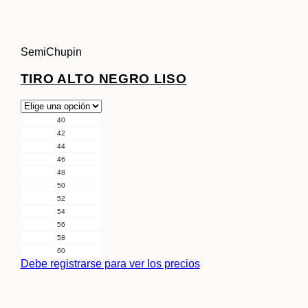
SemiChupin
TIRO ALTO NEGRO LISO
40
42
44
46
48
50
52
54
56
58
60
Debe registrarse para ver los precios