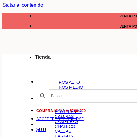
Saltar al contenido
VENTA P
VENTA P
Tienda
TIROS ALTO
TIROS MEDIO
CHUPINES
SEMI CHUPINES
RECTOS
COMPRA MÍNIMA $200.000
BOYFRIENDS
CAMISAS
ACCEDER / REGISTRARSE
CAMPERAS
CHALECO
$
0
0
CALZAS
CARGOS