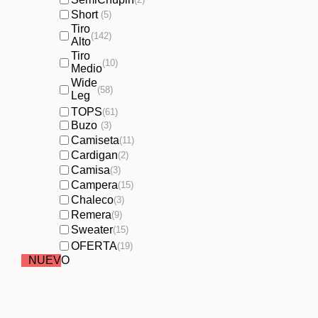
Short
(5)
Tiro
(142)
Alto
Tiro
(10)
Medio
Wide
(58)
Leg
TOPS
(61)
Buzo
(3)
Camiseta
(11)
Cardigan
(2)
Camisa
(3)
Campera
(15)
Chaleco
(3)
Remera
(9)
Sweater
(15)
OFERTA
(19)
NUEVO