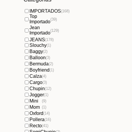
IMPORTADOS
(168)
Top
(39)
Importado
Jean
(129)
Importado
JEANS
(178)
Slouchy
(1)
Baggy
(2)
Balloon
(3)
Bermuda
(2)
Boyfriend
(1)
Calza
(4)
Cargo
(3)
Chupin
(12)
Jogger
(1)
Mini
(9)
Mom
(1)
Oxford
(14)
Pollera
(16)
Recto
(41)
SemiChupin
(2)