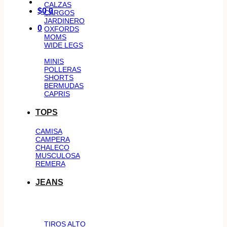
CALZAS
$
0
0
CARGOS
JARDINERO
0
OXFORDS
MOMS
WIDE LEGS
MINIS
POLLERAS
SHORTS
BERMUDAS
CAPRIS
TOPS
CAMISA
CAMPERA
CHALECO
MUSCULOSA
REMERA
JEANS
TIROS ALTO